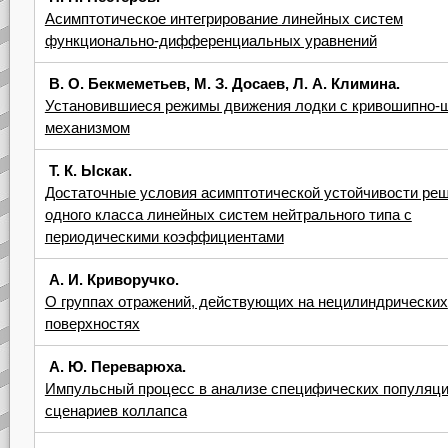
Асимптотическое интегрирование линейных систем
функционально-дифференциальных уравнений
В. О. Бекмеметьев, М. З. Досаев, Л. А. Климина.
Установившиеся режимы движения лодки с кривошипно-
механизмом
Т. К. Ыскак.
Достаточные условия асимптотической устойчивости ре
одного класса линейных систем нейтрального типа с
периодическими коэффициентами
А. И. Криворучко.
О группах отражений, действующих на нецилиндрических
поверхностях
А. Ю. Переварюха.
Импульсный процесс в анализе специфических популяц
сценариев коллапса