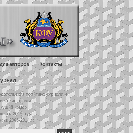
для авторов
Контакты
урнал
дательская политика журнала и
тические нормы
екущий номер
хив с 2015 года
хив 2006-2014 гг.