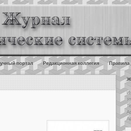
учный портал
Редакционная коллегия
Правила 
Ж
Из
э
Т
Ар
Ар