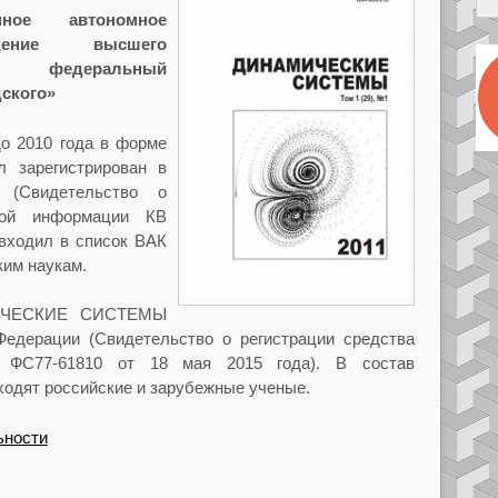
нное автономное
ждение высшего
ий федеральный
дского
»
до 2010 года в форме
л зарегистрирован в
(Свидетельство о
вой информации КВ
 входил в список ВАК
ким наукам.
МИЧЕСКИЕ СИСТЕМЫ
Федерации (Свидетельство о регистрации средства
ФС77-61810 от 18 мая 2015 года). В состав
ходят российские и зарубежные ученые.
ьности