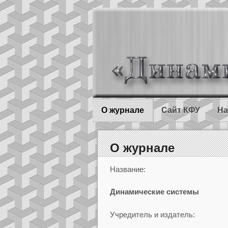
О журнале
Сайт КФУ
На
О журнале
Название:
Динамические системы
Учредитель и издатель: