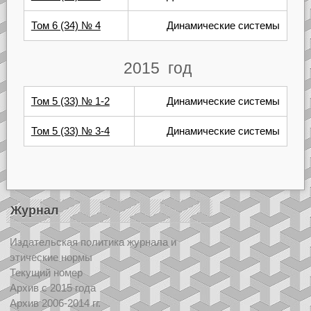
Том 6 (34) № 4
Динамические системы
2015 год
Том 5 (33) № 1-2
Динамические системы
Том 5 (33) № 3-4
Динамические системы
Журнал
Издательская политика журнала и
этические нормы
Текущий номер
Архив с 2015 года
Архив 2006-2014 гг.