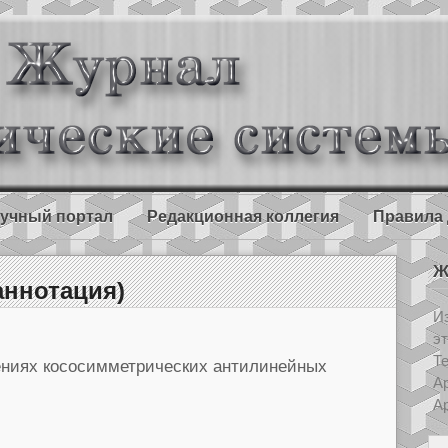
учный портал
Редакционная коллегия
Правила 
Ж
аннотация)
Из
э
Т
ниях кососимметрических антилинейных
Ар
Ар