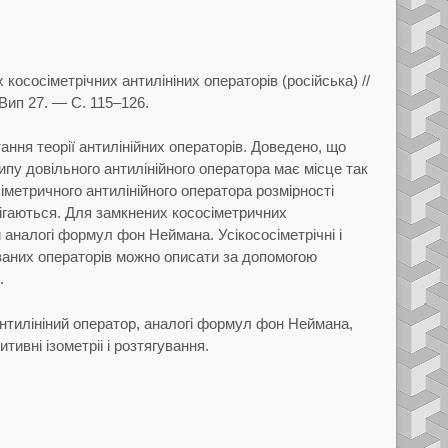
 кососiметрiчних антилiнiних операторiв
(росiйська)
//
Вип
27.
— С.
115–126.
ання теорiї антилiнiйних операторiв. Доведено, що
ипу довiльного антилiнiйного оператора має мiсце так
iметричного антилiнiйного оператора розмiрностi
iгаються. Для
замкнених кососiметричних
и аналогi формул фон Неймана. Усi
кососiметрiчнi i
заних операторiв можно описати за допомогою
.
антилiнiний оператор, аналогi формул фон Неймана,
тивнi iзометрii i розтягування.