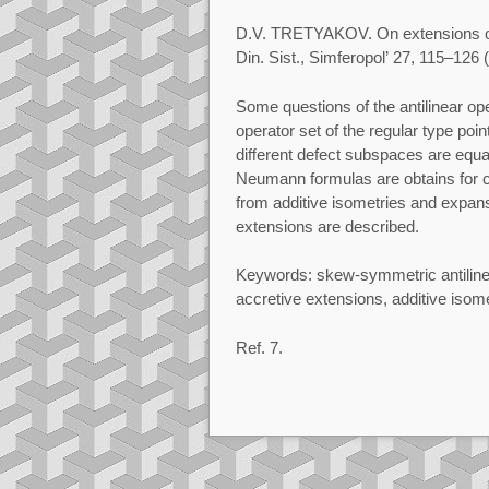
D.V.
TRETYAKOV.
On extensions o
Din.
Sist.,
Simferopol’
27, 115–126 (
Some questions of the antilinear oper
operator set
of the regular type poin
diﬀerent defect subspaces are
equa
Neumann formulas are obtains for 
from additive isometries and expans
extensions are described.
Keywords:
skew-symmetric antiline
accretive
extensions, additive isom
Ref.
7.