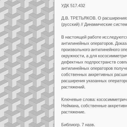
УДК
517.432
Д.В.
ТРЕТЬЯКОВ.
О расширениях
(русский)
// Динамические систем
В настоящей работе исследуютс
антилинейных
операторов. Доказ
произвольного антилинейного
оп
окружности, а для кососимметри
дефектных подпространств совп
антилинейных операторов получ
собственных аккретивных расши
расширения указанных оператор
растяжений.
Ключевые слова:
кососимметрич
Неймана, собственные аккретив
растяжение.
Библиогр.
7 назв.