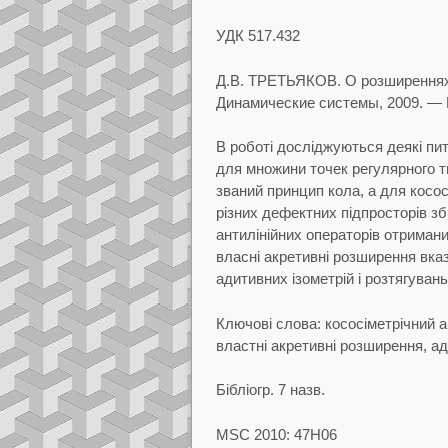
УДК
517.432
Д.В.
ТРЕТЬЯКОВ.
О розширеннях
Динамические системы, 2009.
— 
В роботi дослiджуються деякi пит
для множини
точек регулярного т
званий принцип кола, а для
косос
рiзних дефектних пiдпросторiв зб
антилiнiйних операторiв отриман
власнi акретивнi розширення вка
адитивних iзометрiй i розтягувань
Ключовi слова:
кососiметрiчний 
властнi
акретивнi розширення, ади
Бiблiогр.
7 назв.
MSC 2010: 47H06