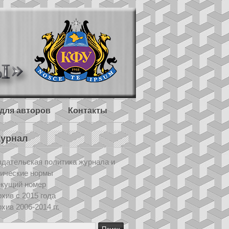
для авторов
Контакты
урнал
дательская политика журнала и
тические нормы
екущий номер
хив с 2015 года
хив 2006-2014 гг.