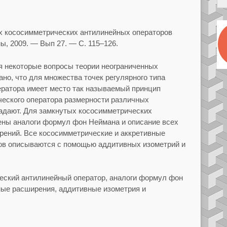
 кососимметрических антилинейных операторов
ы, 2009.
— Вып
27.
— С.
115–126.
я некоторые вопросы теории неограниченных
ано, что для множества точек регулярного типа
ератора имеет место так называемый принцип
ческого
оператора размерности различных
адают. Для замкнутых
кососимметрических
ены аналоги формул фон Неймана и
описание всех
рений. Все кососимметрические и аккретивные
ов описываются с помощью аддитивных изометрий и
еский антилинейный оператор, аналоги формул фон
ные расширения, аддитивные изометрия и