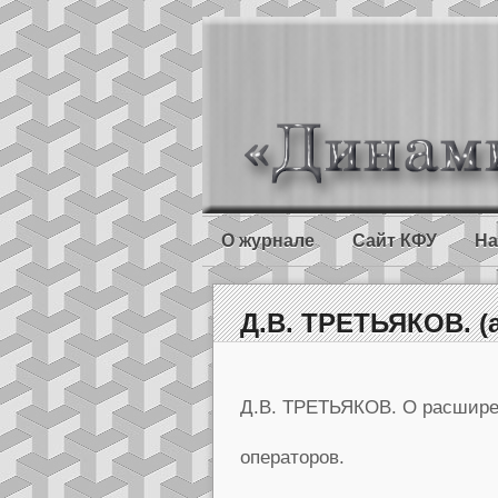
О журнале
Сайт КФУ
На
Д.В. ТРЕТЬЯКОВ. (
Д.В. ТРЕТЬЯКОВ. О расшире
операторов.