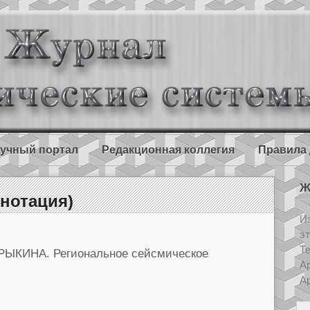
учный портал
Редакционная коллегия
Правила 
Ж
нотация)
Из
э
Т
РЫКИНА. Региональное сейсмическое
Ар
Ар