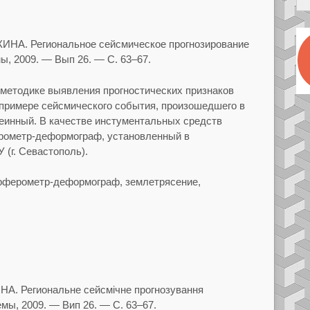
КИНА.
Региональное сейсмическое прогнозирование
ы, 2009.
— Вып
26.
— С.
63–67.
методике выявления прогностических признаков
примере сейсмического события, произошедшего в
еинный. В качестве инстументальных средств
рометр-деформограф,
установленный в
 (г.
Севастополь).
рферометр-деформограф, землетрясение,
НА.
Региональне сейсмiчне прогнозування
мы, 2009.
— Вип
26.
— С.
63–67.