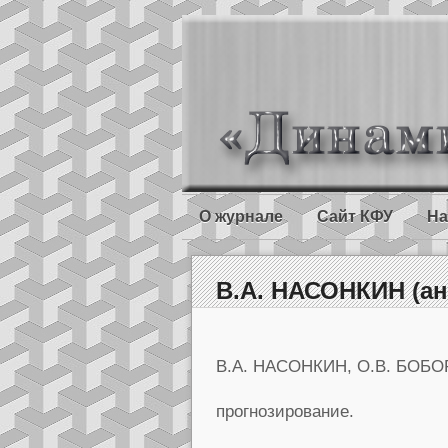
О журнале
Сайт КФУ
На
В.А. НАСОНКИН (ан
В.А. НАСОНКИН, О.В. БОБО
прогнозирование.