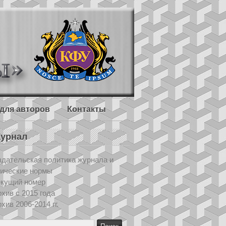
для авторов
Контакты
урнал
дательская политика журнала и
тические нормы
екущий номер
хив с 2015 года
хив 2006-2014 гг.