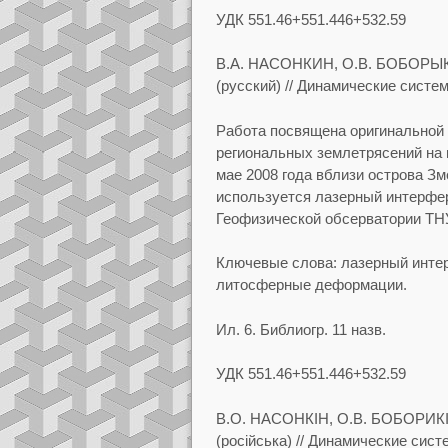
УДК
551.46+551.446+532.59
В.А.
НАСОНКИН, О.В.
БОБОРЫ
(русский)
// Динамические систем
Работа посвящена оригинальной 
региональных
землетрясений на 
мае 2008 года вблизи острова
Зм
используется лазерный интерфе
Геофизической обсерватории ТНУ
Ключевые слова:
лазерный инте
литосферные деформации.
Ил.
6. Библиогр.
11 назв.
УДК
551.46+551.446+532.59
В.О.
НАСОНКIН, О.В.
БОБОРИКI
(росiйська)
//
Динамические систе