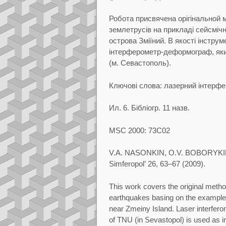
Робота присвячена орiгiнальной 
землетрусiв на прикладi сейсмiчно
острова Змiїний.
В якостi iнстру
iнтерферометр-деформограф, як
(м.
Севастополь).
Ключовi слова:
лазерний iнтерфе
Ил.
6. Бiблiогр.
11 назв.
MSC 2000: 73C02
V.A.
NASONKIN, O.V.
BOBORYKI
Simferopol’
26, 63–67 (2009).
This work covers the original method
earthquakes basing
on the example
near Zmeiny Island. Laser
interfer
of TNU (in Sevastopol) is used as
i