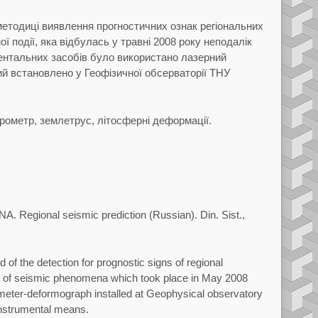
методицi виявлення прогностичних ознак регiональних
ї подiї, яка вiдбулась у травнi 2008 року неподалiк
ментальних засобiв було використано лазерний
ий
встановлено у Геофiзичної обсерваторiї ТНУ
рометр, землетрус, лiтосфернi деформацiї.
NA.
Regional seismic prediction
(Russian). Din.
Sist.,
 of the detection for prognostic signs of regional
 of seismic phenomena which took place in May 2008
ometer-deformograph installed at Geophysical observatory
nstrumental means.