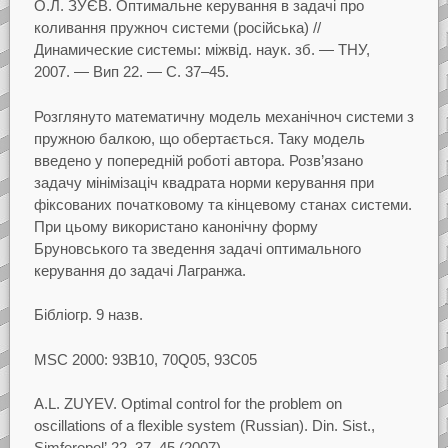
О.Л.
ЗУЄВ.
Оптимальне керування в задачi про
коливання пружноч системи
(росiйська)
//
Динамические системы: мiжвiд. наук. зб.
— ТНУ,
2007.
— Вип
22.
— С.
37–45.
Розглянуто математичну модель механiчноч системи з
пружною балкою, що обертається. Таку
модель
введено у попереднiй роботi автора. Розв’язано
задачу мiнiмiзацiч квадрата норми керування
при
фiксованих початковому та кiнцевому станах системи.
При цьому використано канонiчну
форму
Бруновського та зведення задачi оптимального
керування до задачi Лагранжа.
Бiблiогр.
9 назв.
MSC 2000: 93B10, 70Q05, 93C05
A.L.
ZUYEV.
Optimal control for the problem on
oscillations of a flexible system
(Russian).
Din.
Sist.,
Simferopol’
22, 37–45 (2007).