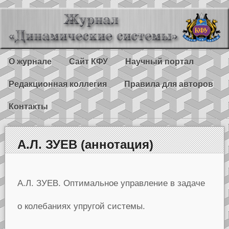
О журнале
Сайт КФУ
Научный портал
Редакционная коллегия
Правила для авторов
Контакты
А.Л. ЗУЕВ (аннотация)
А.Л. ЗУЕВ. Оптимальное управление в задаче
о колебаниях упругой системы.