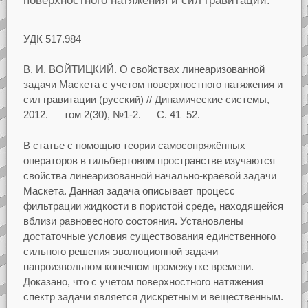
поверхностного натяжения и сил гравитации.
УДК
517.984
В. И. ВОЙТИЦКИЙ.
О свойствах линеаризованной
задачи Маскета с учетом поверхностного
натяжения и
сил гравитации
(русский)
// Динамические системы,
2012.
— том
2(30), №1-2.
—
С.
41–52.
В статье с помощью теории самосопряжённых
операторов в гильбертовом пространстве изучаются
свойства линеаризованной начально-краевой задачи
Маскета. Данная задача описывает процесс
фильтрации жидкости в пористой среде, находящейся
вблизи равновесного состояния. Установлены
достаточные условия существования единственного
сильного решения эволюционной задачи
на
произвольном конечном промежутке времени.
Доказано, что с учетом поверхностного натяжения
спектр задачи является дискретным и вещественным.