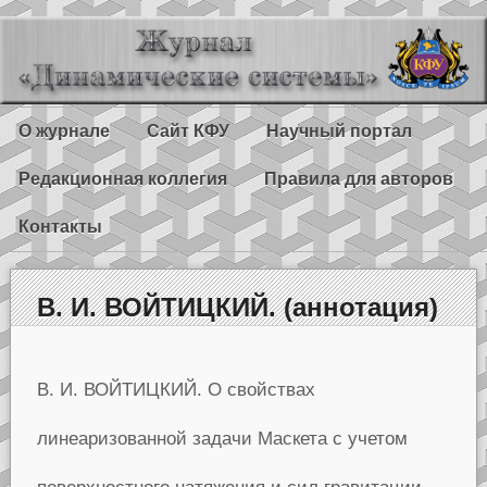
О журнале
Сайт КФУ
Научный портал
Редакционная коллегия
Правила для авторов
Контакты
В. И. ВОЙТИЦКИЙ. (аннотация)
В. И. ВОЙТИЦКИЙ. О свойствах
линеаризованной задачи Маскета с учетом