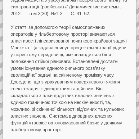
сил гравiтацiї
(росiйська)
// Динамические системы,
2012.
— том
2(30),
№1-2.
— С.
41–52.
У статтi за допомогою теорiї самоспряжених
операторiв у гiльбертовому просторi вивчаються
властивостi лiнеаризованої початково-крайової задачi
Маскета. Ця задача описує процес фыльтрацiї
рiдини
у пористому серидовищi, яке знаходиться бiля
положення стiйкої рiвноваги. Встановленi
достатнi
умови iснування єдиного сильного розв’язку
еволюцiйної задачi на скiнченому промiжку
часу.
Доведено, що з урахуванням поверхневого тяжiння
спектр задачi є дискретним та
дiйсним. Вiн
складається з гiлки додатних власних значень з
єдиною граничною точкою на
нескiнченостi, та,
можливо, зi скiнченої кiлькостi вiд’ємних та нульових
власних значень. Система
вiдповiдних власних
функцiй утворює ортонормаований базис у деякому
гiльбертовому просторi.