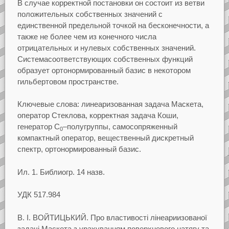
В случае корректной постановки он состоит из
ветви
положительных собственных значений с
единственной предельной точкой на бесконечности, а
также не более чем из конечного числа
отрицательных и нулевых собственных значений.
Система
соответствующих собственных функций
образует ортонормированный базис в некотором
гильбертовом
пространстве.
Ключевые слова:
линеаризованная задача Маскета,
оператор Стеклова, корректная задача Коши,
генератор
C
–полугруппы, самосопряженный
0
компактный оператор, вещественный дискретный
спектр,
ортонормированный базис.
Ил.
1. Библиогр.
14 назв.
УДК
517.984
В. I. ВОЙТИЦЬКИЙ.
Про властивостi лiнеариизованої
задачi Маскета з урахуванням
поверхневого натягу та