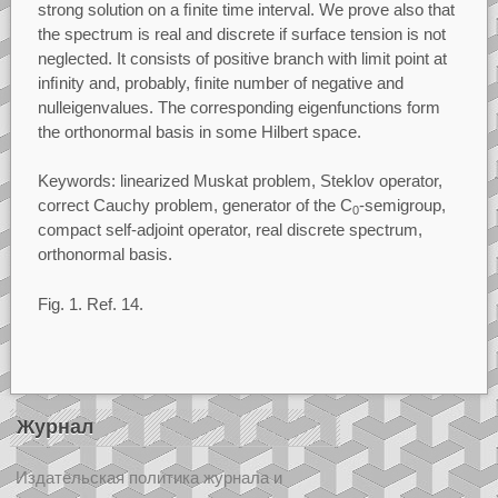
strong solution on a ﬁnite time interval. We
prove also that
the spectrum is real and discrete if surface tension is not
neglected. It consists of
positive branch with limit point at
inﬁnity and, probably, ﬁnite number of negative and
null
eigenvalues. The corresponding eigenfunctions form
the orthonormal basis in some Hilbert space.
Keywords:
linearized Muskat problem, Steklov operator,
correct Cauchy problem, generator of
the
C
-semigroup,
0
compact self-adjoint operator, real discrete spectrum,
orthonormal basis.
Fig.
1. Ref.
14.
Журнал
Издательская политика журнала и