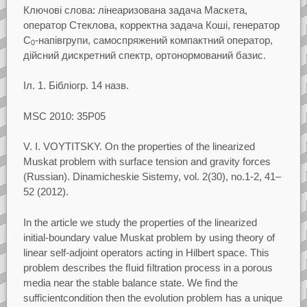
Ключовi слова:
лiнеаризована задача Маскета,
оператор Стеклова, корректна задача Кошi,
генератор
C
-напiвгрупи, самоспряжений компактний оператор,
0
дiйсний дискретний спектр,
ортонормований базис.
Iл.
1. Бiблiогр.
14 назв.
MSC 2010: 35P05
V. I. VOYTITSKY.
On the properties of the linearized
Muskat problem with surface
tension and gravity forces
(Russian). Dinamicheskie Sistemy, vol.
2(30), no.1-2, 41–
52 (2012).
In the article we study the properties of the linearized
initial-boundary value Muskat problem by
using theory of
linear self-adjoint operators acting in Hilbert space. This
problem describes the
ﬂuid ﬁltration process in a porous
media near the stable balance state. We ﬁnd the
suﬃcient
condition then the evolution problem has a unique