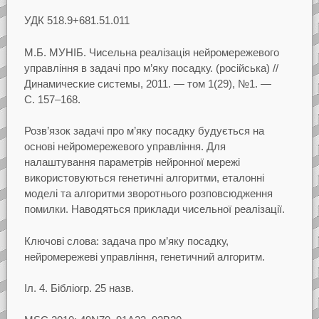
УДК
518.9+681.51.011
М.Б. МУНIБ.
Чисельна реалiзацiя нейромережевого
управлiння в задачi про м’яку
посадку.
(росiйська)
//
Динамические системы, 2011.
— том
1(29),
№1.
—
С.
157–168.
Розв’язок задачi про м’яку посадку будується на
основi нейромережевого управлiння. Для
налаштування параметрiв нейронної мережi
використовуються генетичнi алгоритми, еталоннi
моделi
та алгоритми зворотнього розповсюдження
помилки. Наводяться приклади чисельної реалiзацiї.
Ключовi слова:
задача про м’яку посадку,
нейромережевi управлiння, генетичний алгоритм.
Iл.
4. Бiблiогр.
25 назв.