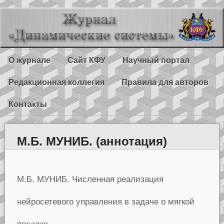
О журнале
Сайт КФУ
Научный портал
Редакционная коллегия
Правила для авторов
Контакты
М.Б. МУНИБ. (аннотация)
М.Б. МУНИБ. Численная реализация
нейросетевого управления в задаче о мягкой